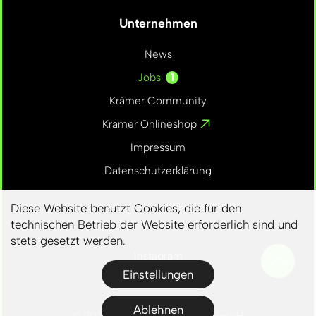
Unternehmen
News
1
Jobs
Krämer Community
Krämer Onlineshop
Impressum
Datenschutzerklärung
Diese Website benutzt Cookies, die für den
technischen Betrieb der Website erforderlich sind und
Social
stets gesetzt werden.
Notwendig
Statistik
Marketing
(erforderlich)
Instagram
Einstellungen
Facebook
Ablehnen