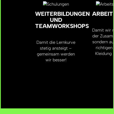
WEITERBILDUNGEN
ARBEIT
UND
TEAMWORKSHOPS
Damit wir n
der Zusamm
sondern au
Damit die Lernkurve
richtigen
stetig ansteigt –
Kleidung b
gemeinsam werden
wir besser!