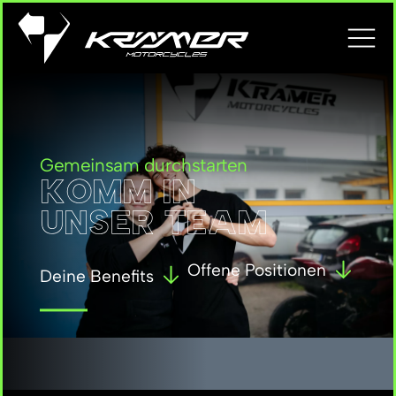
Gemeinsam durchstarten
KOMM IN
UNSER TEAM
Offene Positionen
Deine Benefits