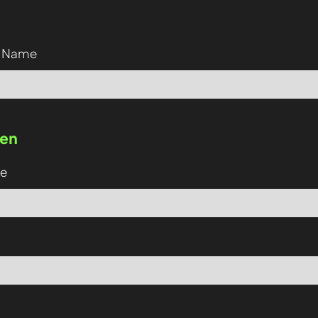
r Name
ten
e