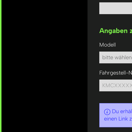
Angaben z
Modell
Fahrgestell-N
Du erhäl
einen Link 