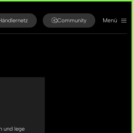
Menü
Händlernetz
Community
n und lege